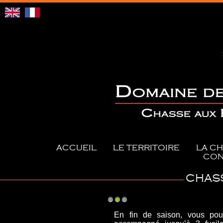
ACCUEIL
LE TERRITOIRE
LA C
CON
CHASS
1
2
3
En fin de saison, vous pou