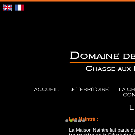
ACCUEIL
LE TERRITOIRE
LA C
CON
L
Les Naintré :
1
2
3
4
5
La Maison Naintré
fait partie d